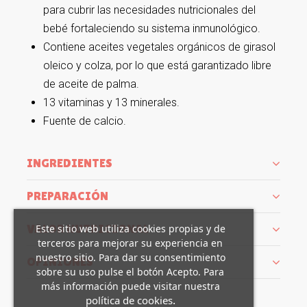
para cubrir las necesidades nutricionales del
bebé fortaleciendo su sistema inmunológico.
Contiene aceites vegetales orgánicos de girasol
oleico y colza, por lo que está garantizado libre
de aceite de palma.
13 vitaminas y 13 minerales.
Fuente de calcio.
INGREDIENTES
PREPARACIÓN
VALOR NUTRICIONAL
Este sitio web utiliza cookies propias y de
terceros para mejorar su experiencia en
nuestro sitio. Para dar su consentimiento
OPINIONES
sobre su uso pulse el botón Acepto. Para
más información puede visitar nuestra
.
política de cookies