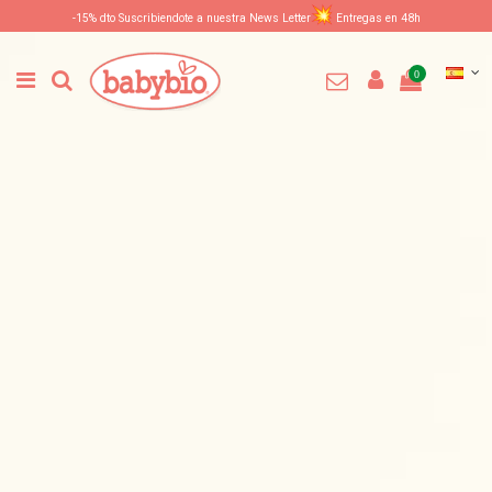
-15% dto Suscribiendote a nuestra News Letter
Entregas en 48h
0