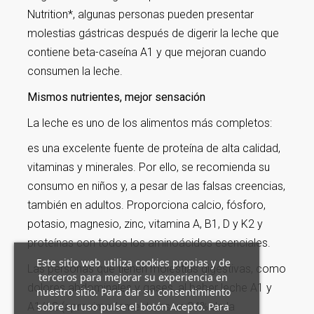
Nutrition*, algunas personas pueden presentar
molestias gástricas después de digerir la leche que
contiene beta-caseína A1 y que mejoran cuando
consumen la leche.
Mismos nutrientes, mejor sensación
La leche es uno de los alimentos más completos:
es una excelente fuente de proteína de alta calidad,
vitaminas y minerales. Por ello, se recomienda su
consumo en niños y, a pesar de las falsas creencias,
también en adultos. Proporciona calcio, fósforo,
potasio, magnesio, zinc, vitamina A, B1, D y K2 y
proteínas con todos los aminoácidos esenciales.
Este sitio web utiliza cookies propias y de
Las personas que tienen molestias digestivas, como
terceros para mejorar su experiencia en
dolores abdominales y gases, al beber leche A1 y
nuestro sitio. Para dar su consentimiento
A1/A2 (aproximadamente es un 34% de la
sobre su uso pulse el botón Acepto. Para