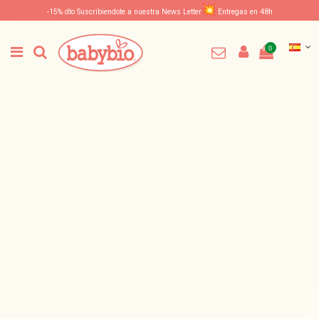
-15% dto Suscribiendote a nuestra News Letter
Entregas en 48h
0