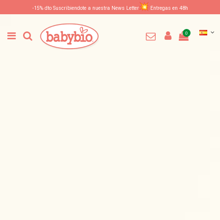
-15% dto Suscribiendote a nuestra News Letter
Entregas en 48h
0