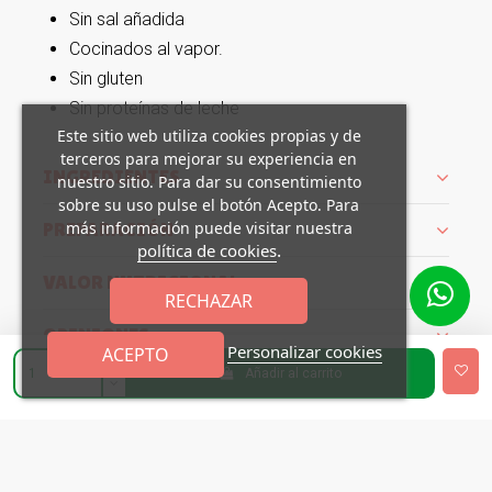
Sin sal añadida
Cocinados al vapor.
Sin gluten
Sin proteínas de leche
Este sitio web utiliza cookies propias y de
terceros para mejorar su experiencia en
INGREDIENTES
nuestro sitio. Para dar su consentimiento
sobre su uso pulse el botón Acepto. Para
PREPARACIÓN
más información puede visitar nuestra
.
política de cookies
VALOR NUTRICIONAL
RECHAZAR
OPINIONES
Personalizar cookies
ACEPTO
Añadir al carrito