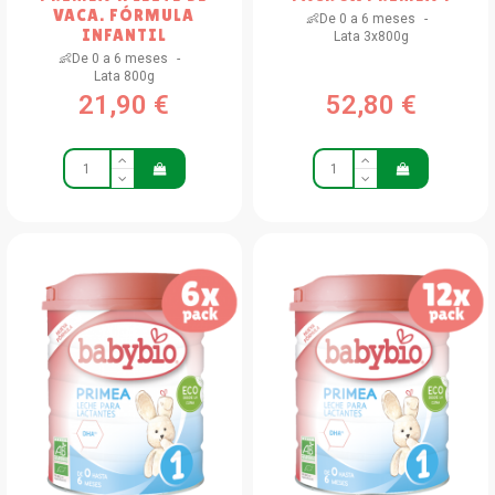
VACA. FÓRMULA
👶De 0 a 6 meses
INFANTIL
Lata 3x800g
👶De 0 a 6 meses
Lata 800g
21,90 €
52,80 €