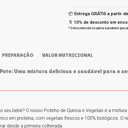
📦 Entrega GRÁTIS a partir d
🔖 10% de desconto em enco
* O desconto não se aplica a produtos que 
PREPARAÇÃO
VALOR NUTRICIONAL
Pote: Uma mistura deliciosa e saudável para o s
 o seu bebé? O nosso Potinho de Quinoa e Vegetais é a mistura p
ico em proteína, com vegetais frescos e 100% biológicos. O r
rar desde a primeira colherada.