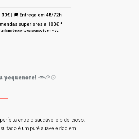
e 30€ | 🚚 Entrega em 48/72h
mendas superiores a 100€ *
já tenham desconto ou promoção em vigo.
eu pequenote! 🥕🌱🍲
erfeita entre o saudável e o delicioso.
esultado é um puré suave e rico em